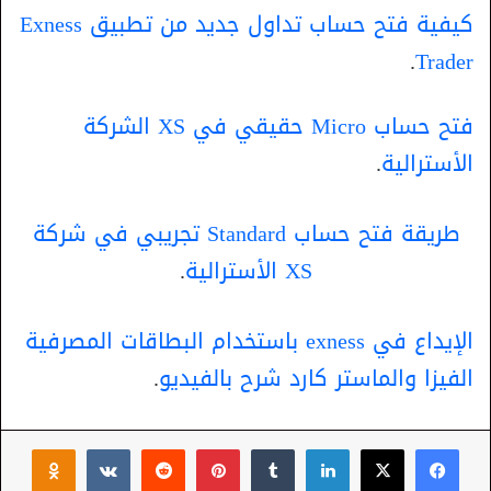
كيفية فتح حساب تداول جديد من تطبيق Exness
.
Trader
فتح حساب Micro حقيقي في XS الشركة
الأسترالية
.
طريقة فتح حساب Standard تجريبي في شركة
XS الأسترالية
.
الإيداع في exness باستخدام البطاقات المصرفية
الفيزا والماستر كارد شرح بالفيديو
.
‫X
فيسبوك
لينكدإن
بينتيريست
niki