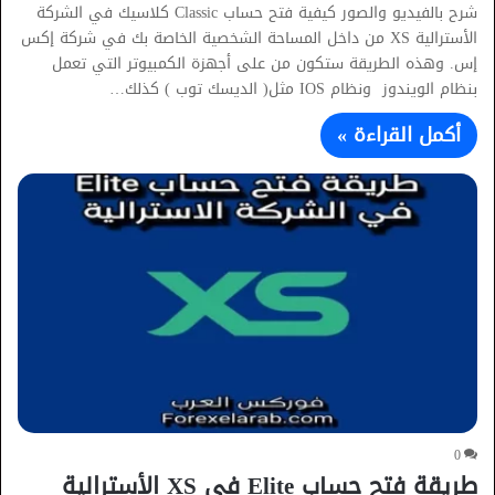
شرح بالفيديو والصور كيفية فتح حساب Classic كلاسيك في الشركة
الأسترالية XS من داخل المساحة الشخصية الخاصة بك في شركة إكس
إس. وهذه الطريقة ستكون من على أجهزة الكمبيوتر التي تعمل
بنظام الويندوز ونظام IOS مثل( الديسك توب ) كذلك…
أكمل القراءة »
0
طريقة فتح حساب Elite في XS الأسترالية