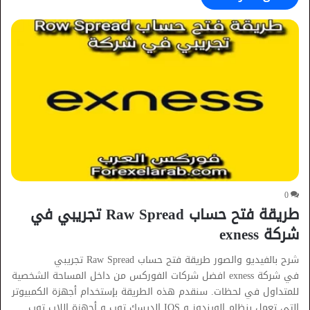
0
طريقة فتح حساب Raw Spread تجريبي في
شركة exness
شرح بالفيديو والصور طريقة فتح حساب Raw Spread تجريبي
في شركة exness افضل شركات الفوركس من داخل المساحة الشخصية
للمتداول في لحظات. سنقدم هذه الطريقة بإستخدام أجهزة الكمبيوتر
التي تعمل بنظام الويندوز و IOS الديسك توب و أجهزة اللاب توب